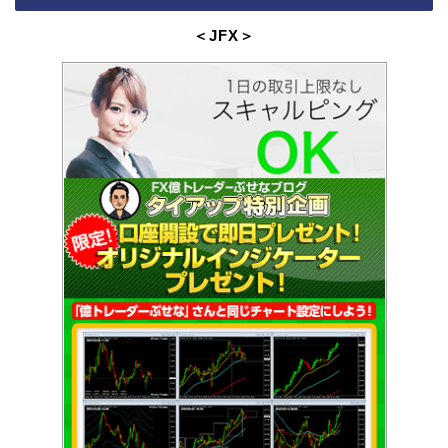
＜JFX
＞