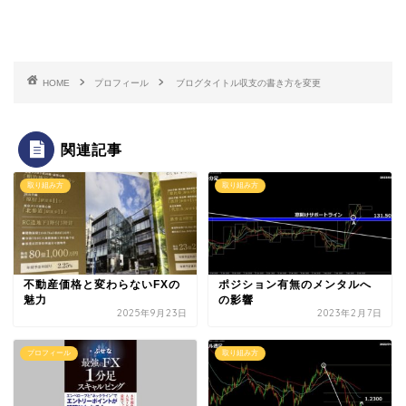
HOME
プロフィール
ブログタイトル収支の書き方を変更
関連記事
取り組み方
取り組み方
不動産価格と変わらないFXの
ポジション有無のメンタルへ
魅力
の影響
2025年9月23日
2023年2月7日
プロフィール
取り組み方