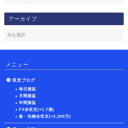
アーカイブ
メニュー
収支ブログ
毎日損益
月間損益
年間損益
FX全収支(+1.7億)
株・先物全収支(+2,300万)