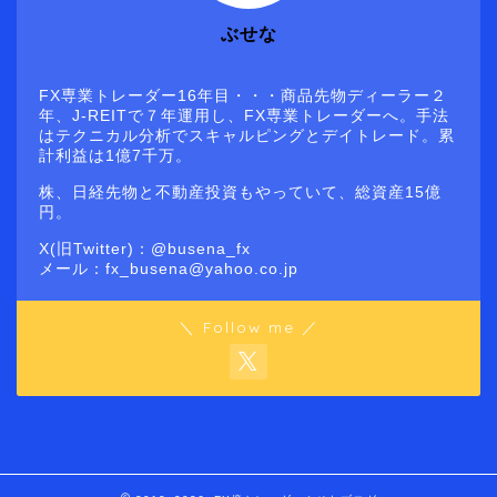
ぶせな
FX専業トレーダー16年目・・・商品先物ディーラー２
年、J-REITで７年運用し、FX専業トレーダーへ。手法
はテクニカル分析でスキャルピングとデイトレード。累
計利益は1億7千万。
株、日経先物と不動産投資もやっていて、総資産15億
円。
X(旧Twitter)：@busena_fx
メール：fx_busena@yahoo.co.jp
＼ Follow me ／