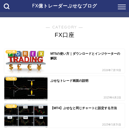
FX億トレーダーぶせなブログ
― CATEGORY ―
FX口座
FX口座
MT5の使い方｜ダウンロードとインジケーターの
解説
2026年7月19日
FX口座
ぶせなトレード画面の説明
2023年6月2日
FX口座
【MT4】ぶせなと同じチャートに設定する方法
2023年5月31日