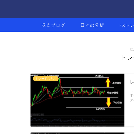
収支ブログ
日々の分析
FXト
― C
トレ
トレードスキル
ト
す
グ