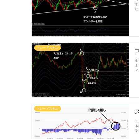
す
た
トレードスキル
重
ま
ン
トレードスキル
ト
I
急