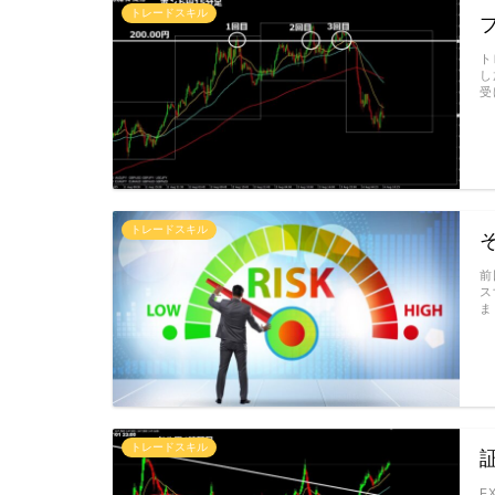
トレードスキル
ト
し
受
トレードスキル
前
ス
ま
トレードスキル
F