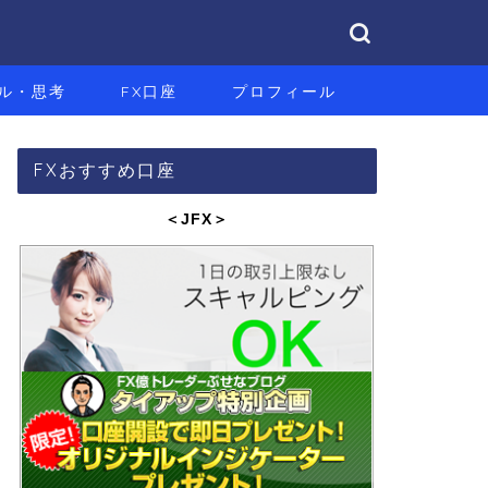
ル・思考
FX口座
プロフィール
FXおすすめ口座
＜JFX
＞