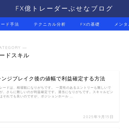
FX億トレーダーぶせなブログ
レード手法
テクニカル分析
FXの基礎
メンタ
ATEGORY ―
ードスキル
レンジブレイク後の値幅で利益確定する方法
レードは、相場観になりがちです。 一貫性のあるエントリーも難しいで
が、さらに難しいのが利益確定です。適当になりがちです。スキャルピン
はそれでも良いのですが、ポジションホール …
2025年9月15日