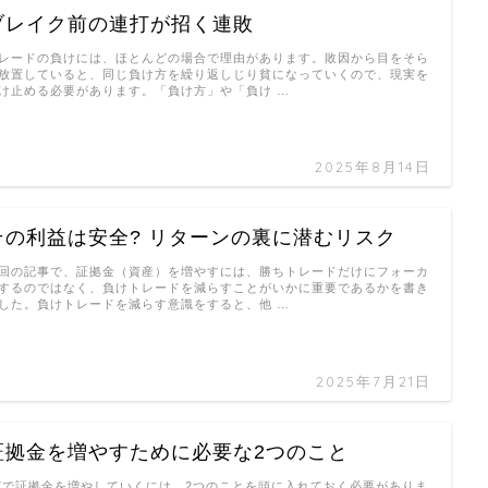
ブレイク前の連打が招く連敗
レードの負けには、ほとんどの場合で理由があります。敗因から目をそら
放置していると、同じ負け方を繰り返しじり貧になっていくので、現実を
け止める必要があります。「負け方」や「負け …
2025年8月14日
その利益は安全? リターンの裏に潜むリスク
回の記事で、証拠金（資産）を増やすには、勝ちトレードだけにフォーカ
するのではなく、負けトレードを減らすことがいかに重要であるかを書き
した。負けトレードを減らす意識をすると、他 …
2025年7月21日
証拠金を増やすために必要な2つのこと
Xで証拠金を増やしていくには、2つのことを頭に入れておく必要がありま