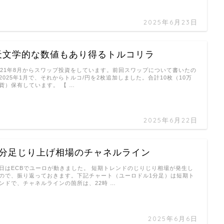
2025年6月23日
天文学的な数値もあり得るトルコリラ
021年8月からスワップ投資をしています。前回スワップについて書いたの
2025年1月で、それからトルコ/円を2枚追加しました。合計10枚（10万
貨）保有しています。 【 …
2025年6月22日
1分足じり上げ相場のチャネルライン
日はECBでユーロが動きました。 短期トレンドのじりじり相場が発生し
ので、振り返っておきます。下記チャート（ユーロドル1分足）は短期ト
ンドで、チャネルラインの箇所は、22時 …
2025年6月6日