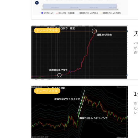
トレードスキル
2
が
通
トレードスキル
昨
た
レ