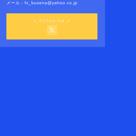
メール：fx_busena@yahoo.co.jp
＼ Follow me ／