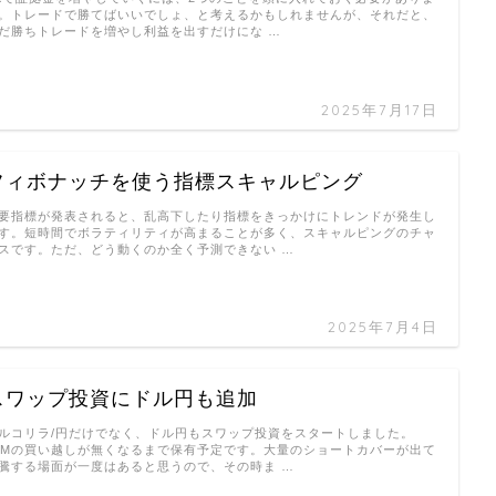
。トレードで勝てばいいでしょ、と考えるかもしれませんが、それだと、
だ勝ちトレードを増やし利益を出すだけにな …
2025年7月17日
フィボナッチを使う指標スキャルピング
要指標が発表されると、乱高下したり指標をきっかけにトレンドが発生し
す。短時間でボラティリティが高まることが多く、スキャルピングのチャ
スです。ただ、どう動くのか全く予測できない …
2025年7月4日
スワップ投資にドル円も追加
ルコリラ/円だけでなく、ドル円もスワップ投資をスタートしました。
MMの買い越しが無くなるまで保有予定です。大量のショートカバーが出て
騰する場面が一度はあると思うので、その時ま …