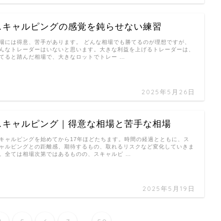
スキャルピングの感覚を鈍らせない練習
場には得意、苦手があります。 どんな相場でも勝てるのが理想ですが、
んなトレーダーはいないと思います。大きな利益を上げるトレーダーは、
てると踏んだ相場で、大きなロットでトレー …
2025年5月26日
スキャルピング｜得意な相場と苦手な相場
キャルピングを始めてから17年ほどたちます。時間の経過とともに、ス
ャルピングとの距離感、期待するもの、取れるリスクなど変化していきま
。全ては相場次第ではあるものの、スキャルピ …
2025年5月19日
...