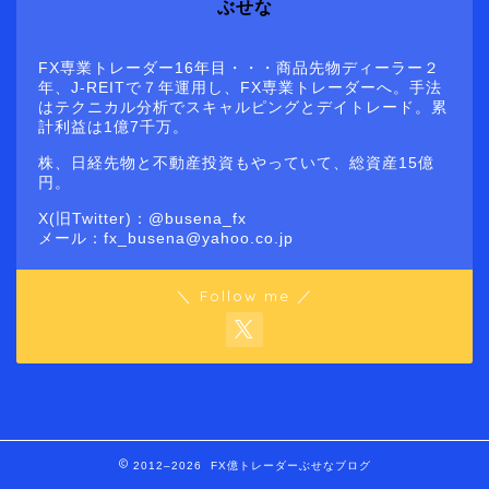
ぶせな
FX専業トレーダー16年目・・・商品先物ディーラー２
年、J-REITで７年運用し、FX専業トレーダーへ。手法
はテクニカル分析でスキャルピングとデイトレード。累
計利益は1億7千万。
株、日経先物と不動産投資もやっていて、総資産15億
円。
X(旧Twitter)：@busena_fx
メール：fx_busena@yahoo.co.jp
＼ Follow me ／
2012–2026 FX億トレーダーぶせなブログ