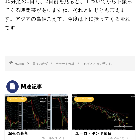
15分足の1日前、2日前を見ると、上ついてから下振っ
てくる時間帯がありますね。それと同じとも言えま
す。アジアの高値こえて、今度は下に振ってくる流れ
です。
HOME
日々の分析
チャート分析
ヒゲとふるい落とし
関連記事
チャート分析
チャート分析
深夜の暴落
ユーロ・ポンド節目
2016年6月12日
2022年4月13日