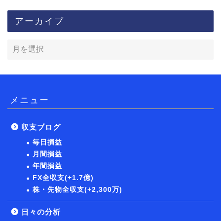
アーカイブ
メニュー
収支ブログ
毎日損益
月間損益
年間損益
FX全収支(+1.7億)
株・先物全収支(+2,300万)
日々の分析