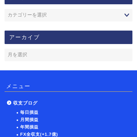
アーカイブ
メニュー
収支ブログ
毎日損益
月間損益
年間損益
FX全収支(+1.7億)