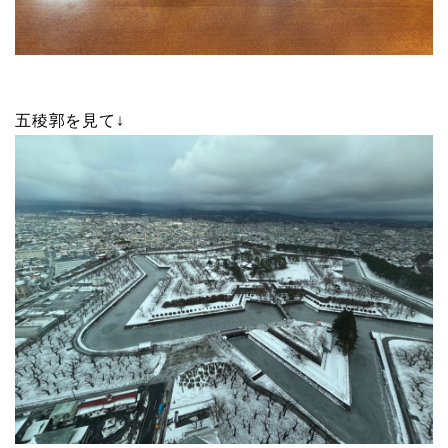
五稜郭を見て↓