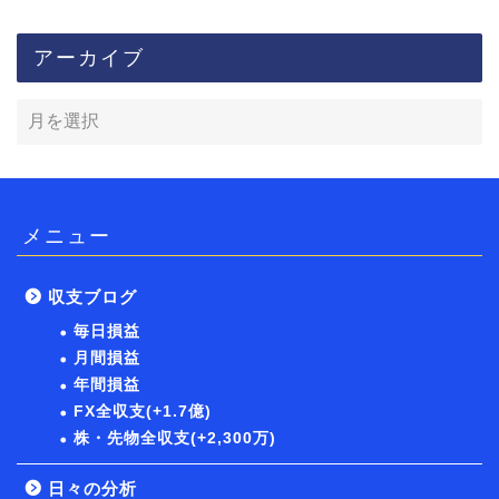
アーカイブ
メニュー
収支ブログ
毎日損益
月間損益
年間損益
FX全収支(+1.7億)
株・先物全収支(+2,300万)
日々の分析