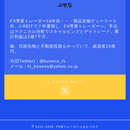
ぶせな
FX専業トレーダー16年目・・・商品先物ディーラー２
年、J-REITで７年運用し、FX専業トレーダーへ。手法
はテクニカル分析でスキャルピングとデイトレード。累
計利益は1億7千万。
株、日経先物と不動産投資もやっていて、総資産15億
円。
X(旧Twitter)：@busena_fx
メール：fx_busena@yahoo.co.jp
＼ Follow me ／
2012–2026 FX億トレーダーぶせなブログ