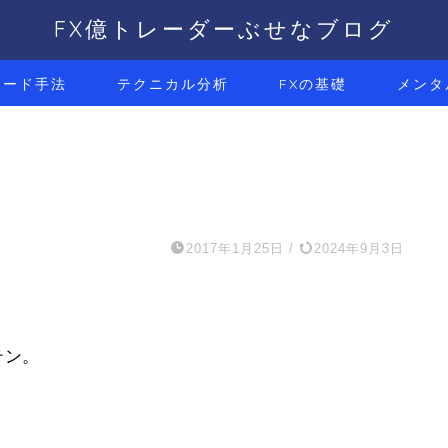
FX億トレーダーぶせなブログ
レード手法
テクニカル分析
FXの基礎
メンタ
2017年1月25日
/
2024年9月3日
テン。
。