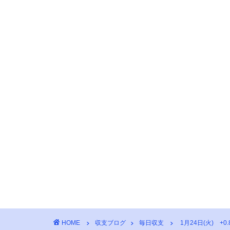
HOME
収支ブログ
毎日収支
1月24日(火) +0.