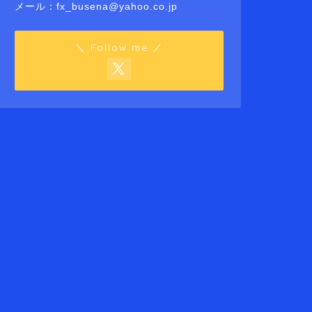
メール：fx_busena@yahoo.co.jp
＼ Follow me ／