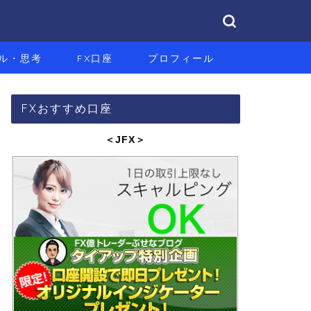
ル・思考
FX口座
プロフィール
FXおすすめ口座
＜JFX
＞