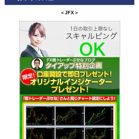
＜JFX
＞