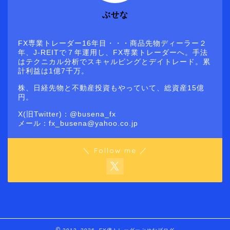
ぶせな
FX専業トレーダー16年目・・・商品先物ディーラー２
年、J-REITで７年運用し、FX専業トレーダーへ。手法
はテクニカル分析でスキャルピングとデイトレード。累
計利益は1億7千万。
株、日経先物と不動産投資もやっていて、総資産15億
円。
X(旧Twitter)：@busena_fx
メール：fx_busena@yahoo.co.jp
＼ Follow me ／