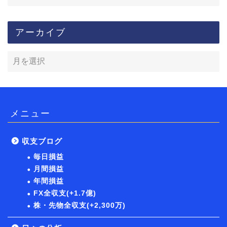
アーカイブ
メニュー
収支ブログ
毎日損益
月間損益
年間損益
FX全収支(+1.7億)
株・先物全収支(+2,300万)