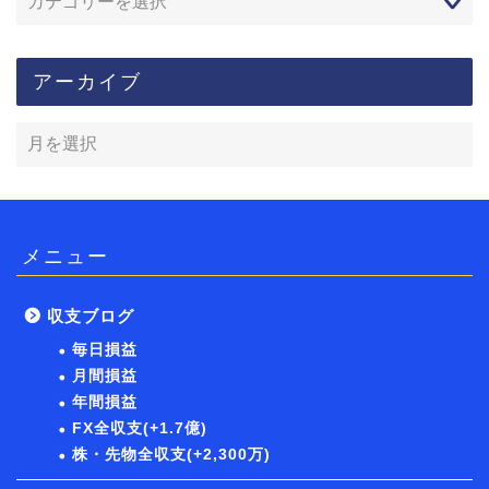
アーカイブ
メニュー
収支ブログ
毎日損益
月間損益
年間損益
FX全収支(+1.7億)
株・先物全収支(+2,300万)