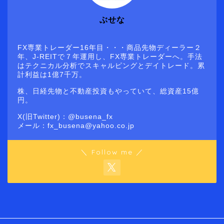
ぶせな
FX専業トレーダー16年目・・・商品先物ディーラー２
年、J-REITで７年運用し、FX専業トレーダーへ。手法
はテクニカル分析でスキャルピングとデイトレード。累
計利益は1億7千万。
株、日経先物と不動産投資もやっていて、総資産15億
円。
X(旧Twitter)：@busena_fx
メール：fx_busena@yahoo.co.jp
＼ Follow me ／