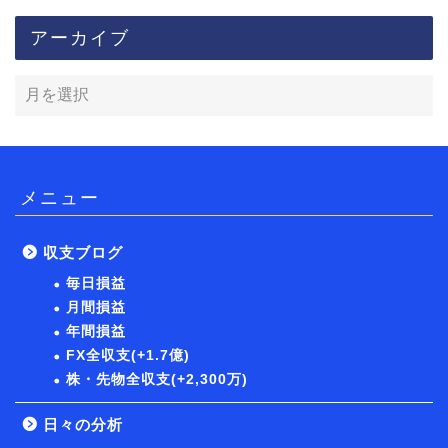
アーカイブ
メニュー
収支ブログ
毎日損益
月間損益
年間損益
FX全収支(+1.7億)
株・先物全収支(+2,300万)
日々の分析