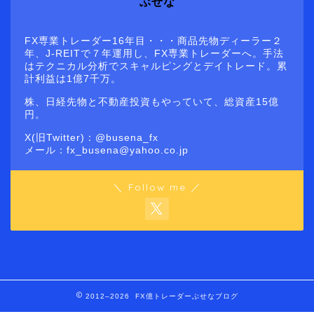
ぶせな
FX専業トレーダー16年目・・・商品先物ディーラー２
年、J-REITで７年運用し、FX専業トレーダーへ。手法
はテクニカル分析でスキャルピングとデイトレード。累
計利益は1億7千万。
株、日経先物と不動産投資もやっていて、総資産15億
円。
X(旧Twitter)：@busena_fx
メール：fx_busena@yahoo.co.jp
＼ Follow me ／
2012–2026 FX億トレーダーぶせなブログ