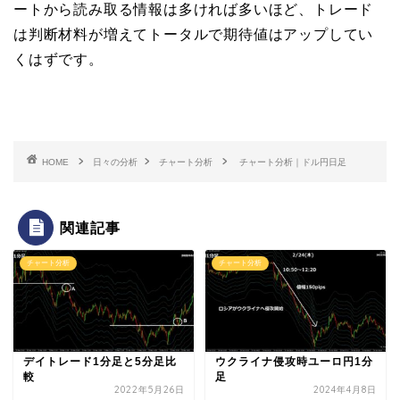
ートから読み取る情報は多ければ多いほど、トレード
は判断材料が増えてトータルで期待値はアップしてい
くはずです。
HOME
日々の分析
チャート分析
チャート分析｜ドル円日足
関連記事
チャート分析
チャート分析
デイトレード1分足と5分足比
ウクライナ侵攻時ユーロ円1分
較
足
2022年5月26日
2024年4月8日