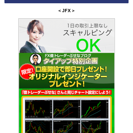
＜JFX
＞