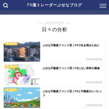
FX億トレーダーぶせなブログ
― CATEGORY ―
日々の分析
取り組み方
ぶせな不動産ファンド④｜FXで生き残るために
2026年5月29日
取り組み方
ぶせな不動産ファンド③｜FXにない所有の価値
2026年5月26日
取り組み方
ぶせな不動産ファンド②｜FXと不動産のレバレッ
ジ
2026年5月23日