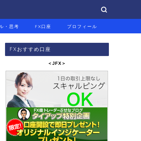
ル・思考
FX口座
プロフィール
FXおすすめ口座
＜JFX
＞