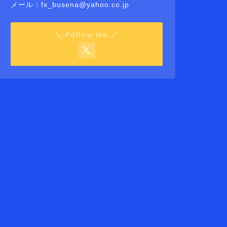
メール：fx_busena@yahoo.co.jp
＼ Follow me ／