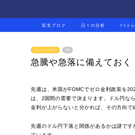
収支ブログ
日々の分析
FXト
トレードスキル
PR
急騰や急落に備えておく
先週は、米国がFOMCでゼロ金利政策を2
は、2国間の需要で決まります。ドル円な
金利が上がらないと分かれば、その方向で
先週のドル円下落と関係があるかは謎です