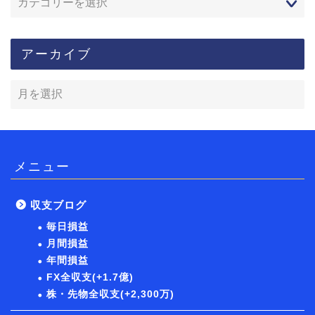
アーカイブ
メニュー
収支ブログ
毎日損益
月間損益
年間損益
FX全収支(+1.7億)
株・先物全収支(+2,300万)