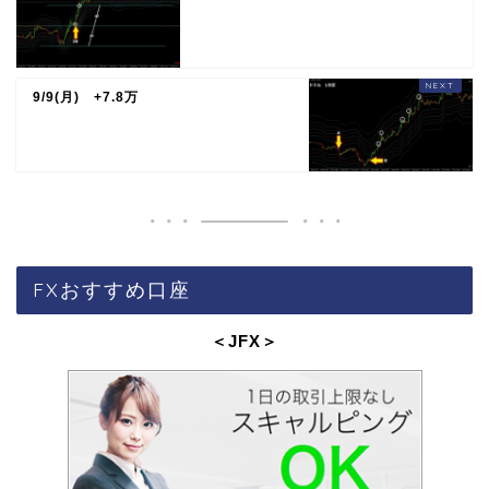
9/9(月) +7.8万
FXおすすめ口座
＜JFX
＞