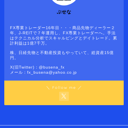
ぶせな
FX専業トレーダー16年目・・・商品先物ディーラー２
年、J-REITで７年運用し、FX専業トレーダーへ。手法
はテクニカル分析でスキャルピングとデイトレード。累
計利益は1億7千万。
株、日経先物と不動産投資もやっていて、総資産15億
円。
X(旧Twitter)：@busena_fx
メール：fx_busena@yahoo.co.jp
＼ Follow me ／