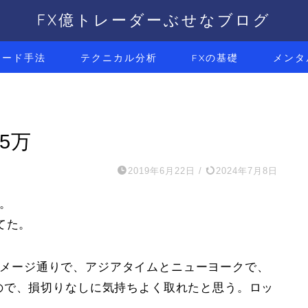
FX億トレーダーぶせなブログ
レード手法
テクニカル分析
FXの基礎
メンタ
.5万
2019年6月22日
/
2024年7月8日
い。
てた。
方がイメージ通りで、アジアタイムとニューヨークで、
ので、損切りなしに気持ちよく取れたと思う。ロッ