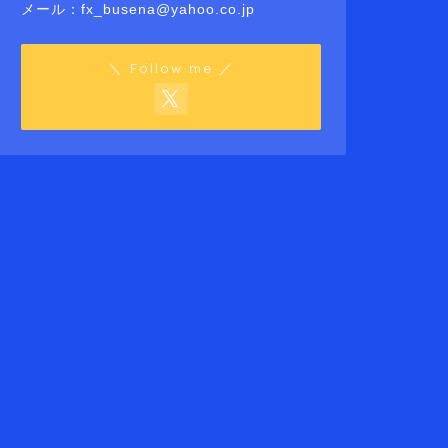
メール：fx_busena@yahoo.co.jp
＼ Follow me ／