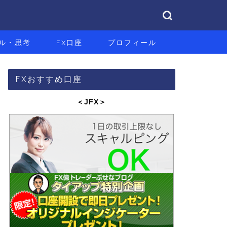
ル・思考
FX口座
プロフィール
FXおすすめ口座
＜JFX
＞