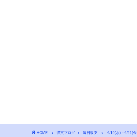
HOME
収支ブログ
毎日収支
6/19(水)～6/21(