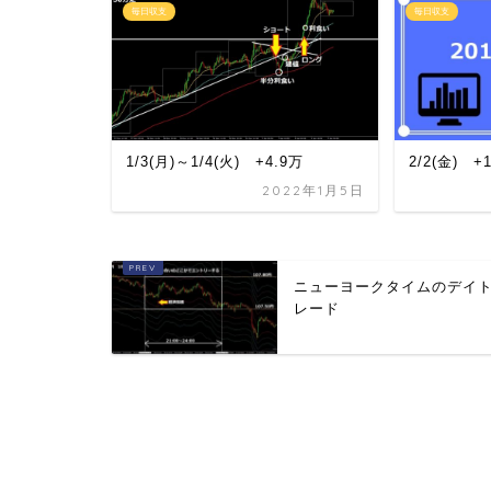
毎日収支
毎日収支
1/3(月)～1/4(火) +4.9万
2/2(金) +
2022年1月5日
ニューヨークタイムのデイ
レード