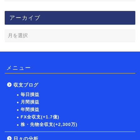
アーカイブ
メニュー
収支ブログ
毎日損益
月間損益
年間損益
FX全収支(+1.7億)
株・先物全収支(+2,300万)
日々の分析