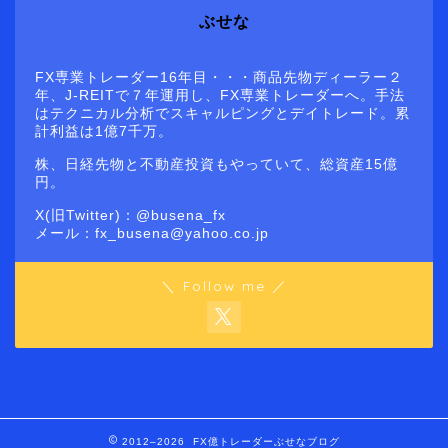
ぶせな
FX専業トレーダー16年目・・・商品先物ディーラー２
年、J-REITで７年運用し、FX専業トレーダーへ。手法
はテクニカル分析でスキャルピングとデイトレード。累
計利益は1億7千万。
株、日経先物と不動産投資もやっていて、総資産15億
円。
X(旧Twitter)：@busena_fx
メール：fx_busena@yahoo.co.jp
＼ Follow me ／
2012–2026 FX億トレーダーぶせなブログ