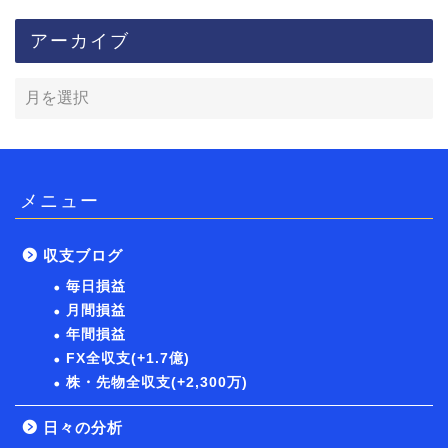
アーカイブ
メニュー
収支ブログ
毎日損益
月間損益
年間損益
FX全収支(+1.7億)
株・先物全収支(+2,300万)
日々の分析