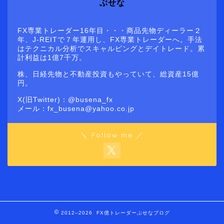
ぶせな
FX専業トレーダー16年目・・・商品先物ディーラー２
年、J-REITで７年運用し、FX専業トレーダーへ。手法
はテクニカル分析でスキャルピングとデイトレード。累
計利益は1億7千万。
株、日経先物と不動産投資もやっていて、総資産15億
円。
X(旧Twitter)：@busena_fx
メール：fx_busena@yahoo.co.jp
＼ Follow me ／
2012–2026 FX億トレーダーぶせなブログ