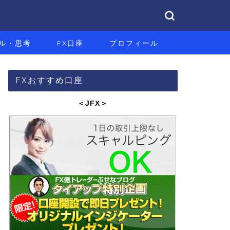
ル・思考
FX口座
プロフィール
FXおすすめ口座
＜JFX
＞