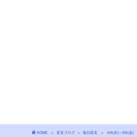
HOME
収支ブログ
毎日収支
6/4(木)～6/5(金)