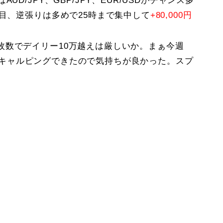
D/JPY、GBP/JPY、EUR/USDがチャンス多
な目、逆張りは多めで25時まで集中して
+80,000円
枚数でデイリー10万越えは厳しいか。まぁ今週
うにスキャルピングできたので気持ちが良かった。スプ