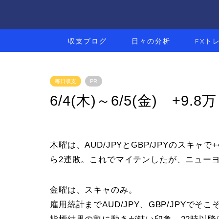
収支ブログ
日々の分析
FXト
毎日収支
PR
6/4(木)～6/5(金) +9.8万
木曜は、AUD/JPYとGBP/JPYのスキャ
ら2連敗。これでマイテンしたが、ニュー
金曜は、スキャのみ。
雇用統計までAUD/JPY、GBP/JPYでそ