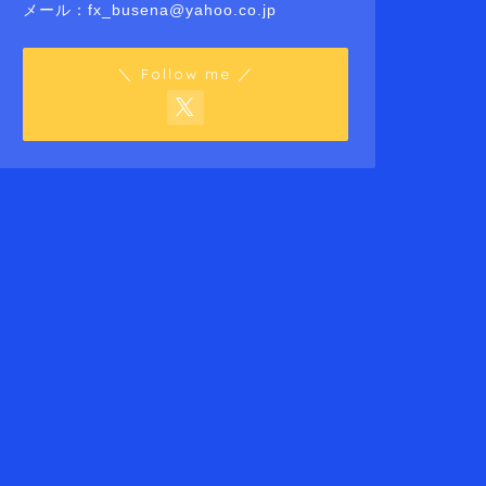
メール：fx_busena@yahoo.co.jp
＼ Follow me ／