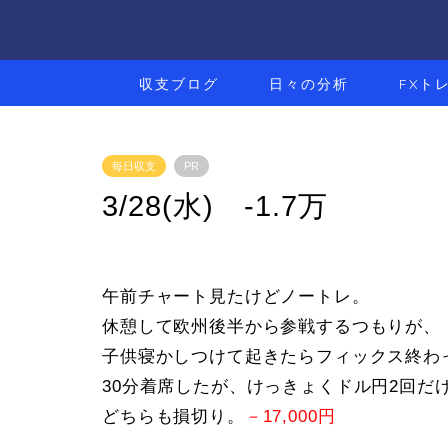
収支ブログ
日々の分析
FXト
毎日収支
PR
3/28(水) -1.7万
午前チャート見たけどノートレ。
休憩して欧州後半から参戦するつもりが、
子供寝かしつけて起きたらフィックス終わ
30分着席したが、けっきょくドル円2回だ
どちらも損切り。
－17,000円