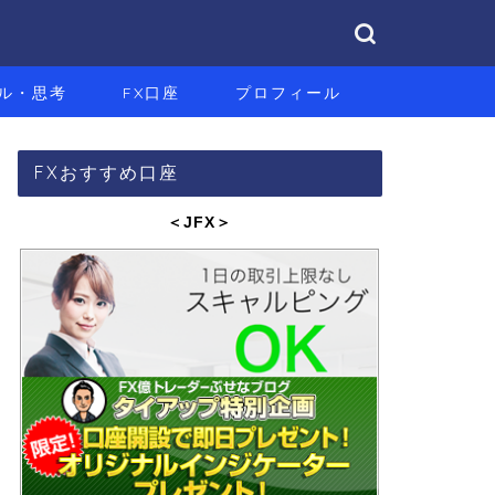
ル・思考
FX口座
プロフィール
FXおすすめ口座
＜JFX
＞