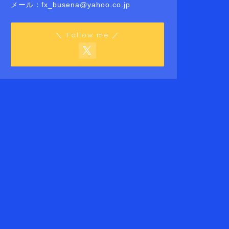
メール：fx_busena@yahoo.co.jp
＼ Follow me ／