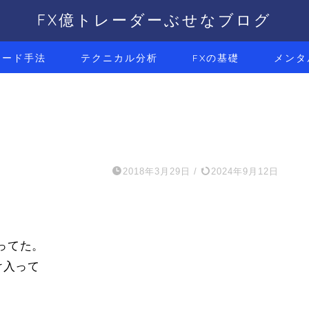
FX億トレーダーぶせなブログ
レード手法
テクニカル分析
FXの基礎
メンタ
2018年3月29日
/
2024年9月12日
ってた。
け入って