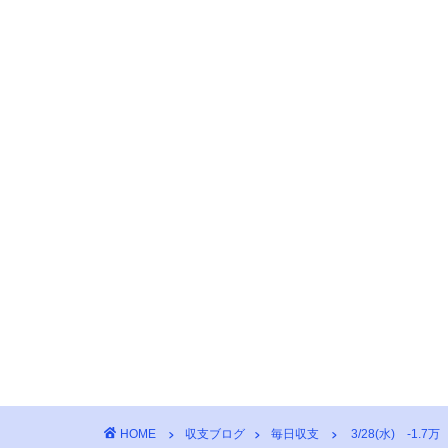
HOME
収支ブログ
毎日収支
3/28(水) -1.7万