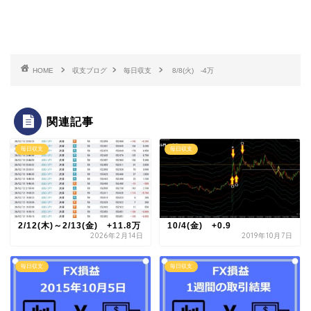
HOME
収支ブログ
毎日収支
8/8(火) -4万
関連記事
毎日収支
毎日収支
2/12(木)～2/13(金) +11.8万
10/4(金) +0.9
2026年2月14日
2019年10月7日
毎日収支
毎日収支