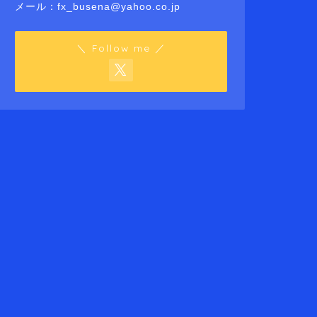
メール：fx_busena@yahoo.co.jp
＼ Follow me ／