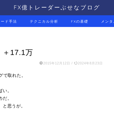
FX億トレーダーぶせなブログ
レード手法
テクニカル分析
FXの基礎
メンタ
 ＋17.1万
2015年12月12日
/
2024年8月23日
グで取れた。
ばい。
めだ。
、と思うが。