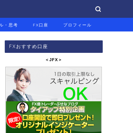
ル・思考
FX口座
プロフィール
FXおすすめ口座
＜JFX
＞