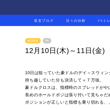
収支ブログ
日々の分析
FXト
毎日収支
PR
12月10日(木)～11日(金)
10日は狙っていた豪ドルのデイ～スウィン
持ち越していた分も決済して＋７万強。
豪ドルクロスは、指標時のスプレッドがや
長めのホールドポジは張り付いて見ちゃだ
ポジションが正しいと指標も乗り切れる、