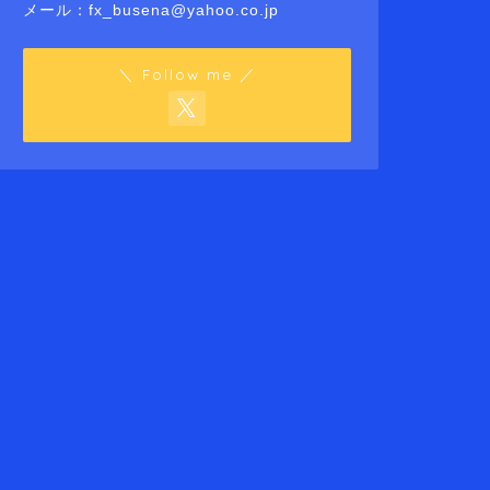
メール：fx_busena@yahoo.co.jp
＼ Follow me ／