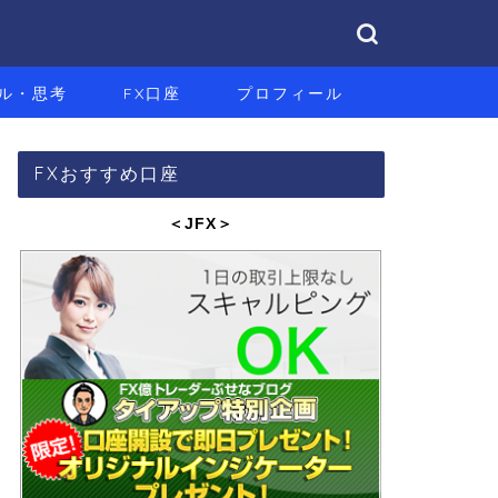
ル・思考
FX口座
プロフィール
FXおすすめ口座
＜JFX
＞