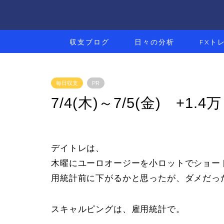
収支ブログ
日々の分析
FXト
毎日収支
PR
7/4(木)～7/5(金) +1.4万
デイトレは、
木曜にユーロオージーを小ロットでショート
用統計前に下がるかと思ったが、ダメだっ
スキャルピングは、雇用統計で。