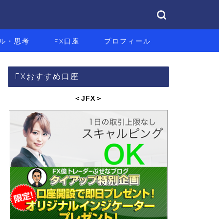
ル・思考
FX口座
プロフィール
FXおすすめ口座
＜JFX
＞