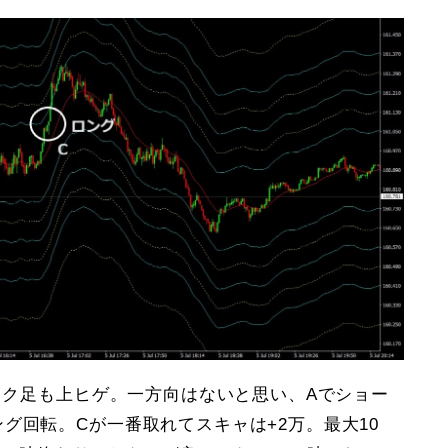
ーソク足も上ヒゲ。一方向はないと思い、Aでショー
グ回転。Cが一番取れてスキャは+2万。最大10