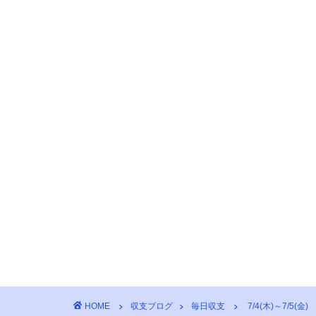
HOME
収支ブログ
毎日収支
7/4(木)～7/5(金)