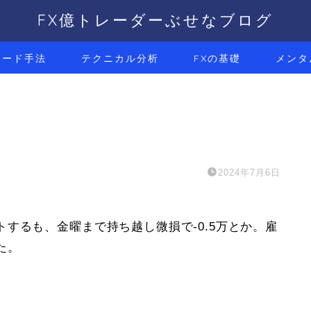
FX億トレーダーぶせなブログ
レード手法
テクニカル分析
FXの基礎
メンタ
2024年7月6日
するも、金曜まで持ち越し微損で-0.5万とか。雇
た。