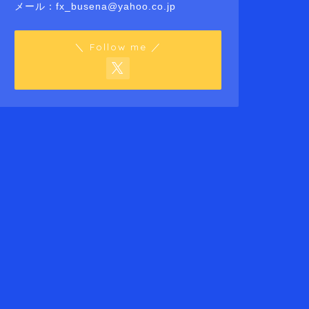
メール：fx_busena@yahoo.co.jp
＼ Follow me ／