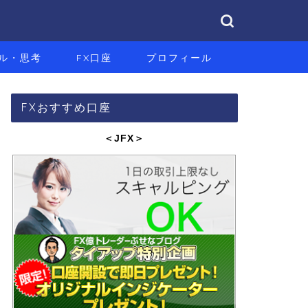
ル・思考
FX口座
プロフィール
FXおすすめ口座
＜JFX
＞