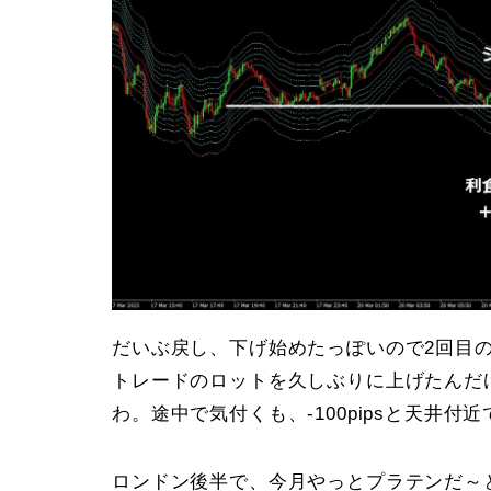
だいぶ戻し、下げ始めたっぽいので2回目
トレードのロットを久しぶりに上げたんだ
わ。途中で気付くも、-100pipsと天井付
ロンドン後半で、今月やっとプラテンだ～