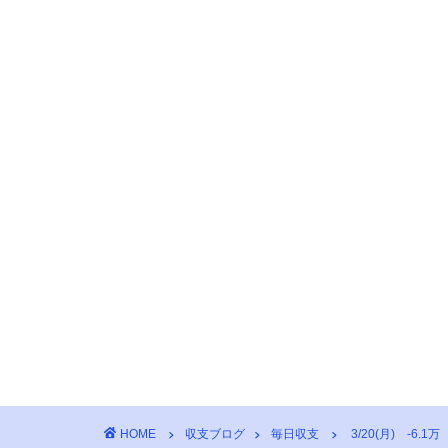
HOME
収支ブログ
毎日収支
3/20(月) -6.1万