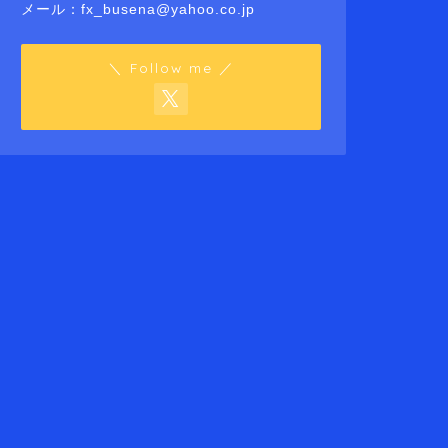
メール：fx_busena@yahoo.co.jp
＼ Follow me ／