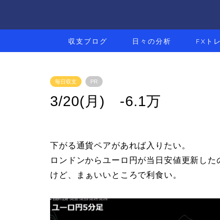
収支ブログ
日々の分析
FXト
毎日収支
PR
3/20(月) -6.1万
下がる通貨ペアがあれば入りたい。
ロンドンからユーロ円が当日安値更新した
けど、まぁいいところで利食い。