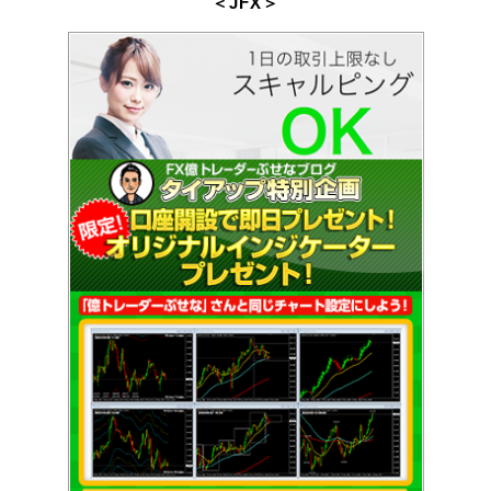
＜JFX
＞