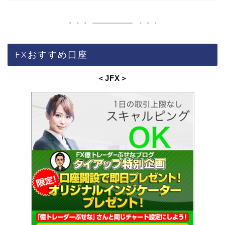
FXおすすめ口座
＜JFX
＞