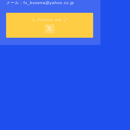
メール：fx_busena@yahoo.co.jp
＼ Follow me ／