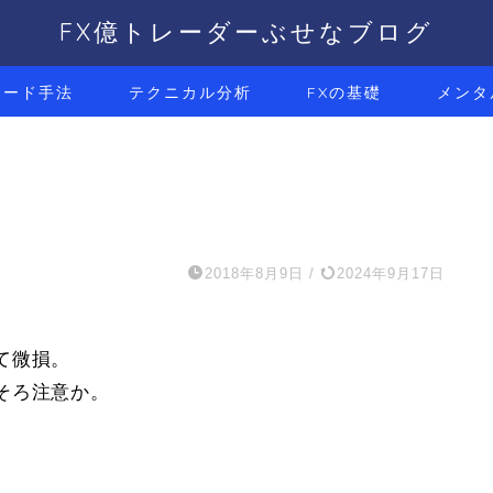
FX億トレーダーぶせなブログ
レード手法
テクニカル分析
FXの基礎
メンタ
2018年8月9日
/
2024年9月17日
て微損。
そろ注意か。