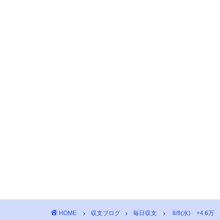
HOME
収支ブログ
毎日収支
8/8(水) +4.6万