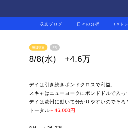
収支ブログ
日々の分析
FXト
毎日収支
PR
8/8(水) +4.6万
デイは引き続きポンドクロスで利益。
スキャはニューヨークにポンドドルで入っ
デイは欧州に動いて分かりやすいのでそろ
トータル
＋46,000円