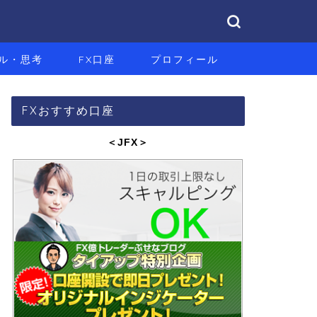
ル・思考
FX口座
プロフィール
FXおすすめ口座
＜JFX
＞