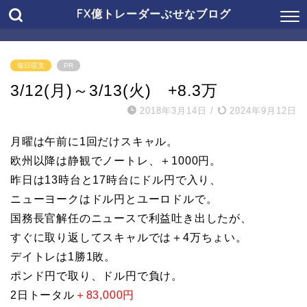
FX億トレーダーぶせなブログ
毎日収支
PR
3/12(月)～3/13(火) +8.3万
2018年3月14日
/
2024年9月12日
月曜は午前に1回だけスキャル。
欧州以降は静観でノートレ、＋1000円。
昨日は13時台と17時台にドル円で入り、
ニューヨークはドル円とユーロドルで。
国務長官解任のニュースで利益吐き出したが、
すぐに取り返してスキャルでは＋4万ちょい。
デイトレは1勝1敗。
ポンド円で取り、ドル円で負け。
2日トータル
＋83,000円