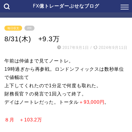
FX億トレーダーぶせなブログ
毎日収支
PR
8/31(木) +9.3万
2017年9月1日
/
2024年9月11日
午前は仲値まで見てノートレ。
19時過ぎから再参戦。ロンドンフィックスは数秒単位
で値幅出て
上下してくれたので1分足で何度も取れた。
財務長官？の発言で1回入って終了。
デイはノートレだった。トータル
＋93,000円
。
８月 ＋103.2万