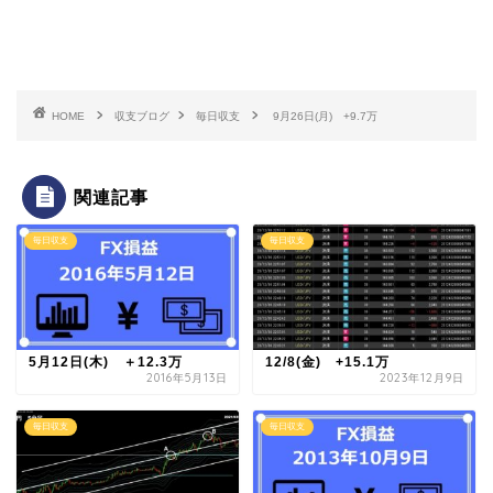
HOME
収支ブログ
毎日収支
9月26日(月) +9.7万
関連記事
毎日収支
毎日収支
5月12日(木) ＋12.3万
12/8(金) +15.1万
2016年5月13日
2023年12月9日
毎日収支
毎日収支