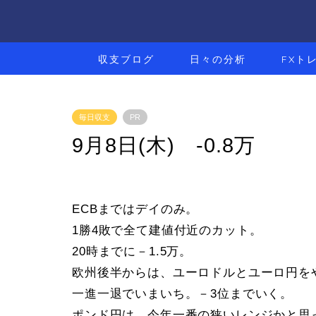
収支ブログ
日々の分析
FXト
毎日収支
PR
9月8日(木) -0.8万
ECBまではデイのみ。
1勝4敗で全て建値付近のカット。
20時までに－1.5万。
欧州後半からは、ユーロドルとユーロ円を
一進一退でいまいち。－3位までいく。
ポンド円は、今年一番の狭いレンジかと思