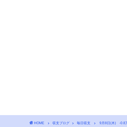
HOME
収支ブログ
毎日収支
9月8日(木) -0.8