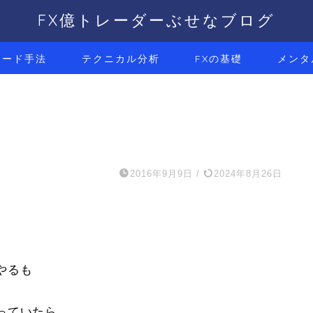
FX億トレーダーぶせなブログ
レード手法
テクニカル分析
FXの基礎
メンタ
2016年9月9日
/
2024年8月26日
やるも
っていたら