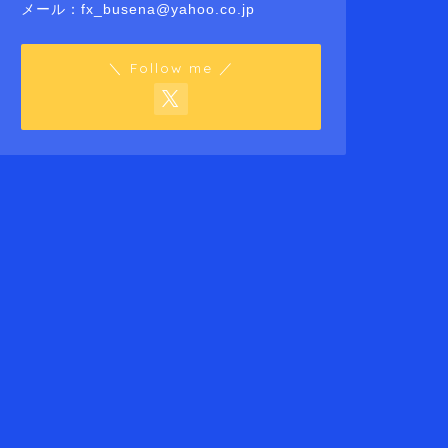
メール：fx_busena@yahoo.co.jp
＼ Follow me ／