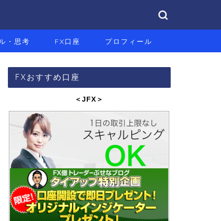
ル・思考
FX口座
プロフィール
FXおすすめ口座
＜JFX
＞