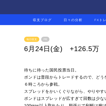
収支ブログ
日々の分析
FXト
毎日収支
PR
6月24日(金) +126.5万
待ちに待った国民投票当日。
ポンドは普段からトレードするので、どう
６時ころから参戦。
スプレッドをかいくぐりながら、やりやす
ポンドはスプレッドが広すぎて回数は少な
100pips以上取れたり、順張りで利幅は稼