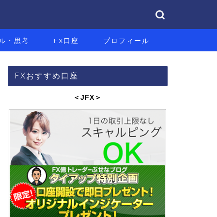
ル・思考
FX口座
プロフィール
FXおすすめ口座
＜JFX
＞