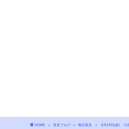
HOME
収支ブログ
毎日収支
6月24日(金) +12