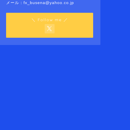
メール：fx_busena@yahoo.co.jp
＼ Follow me ／