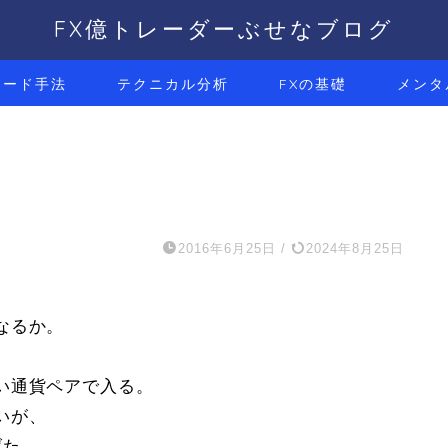
FX億トレーダーぶせなブログ
レード手法
テクニカル分析
FXの基礎
メンタ
2016年6月25日
/
2024年8月25日
なるか。
い通貨ペアで入る。
いが、
げた。