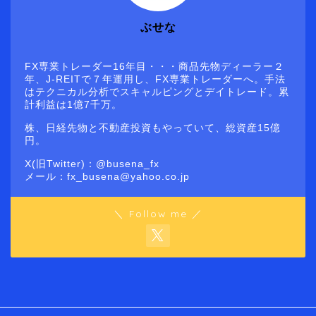
ぶせな
FX専業トレーダー16年目・・・商品先物ディーラー２
年、J-REITで７年運用し、FX専業トレーダーへ。手法
はテクニカル分析でスキャルピングとデイトレード。累
計利益は1億7千万。
株、日経先物と不動産投資もやっていて、総資産15億
円。
X(旧Twitter)：@busena_fx
メール：fx_busena@yahoo.co.jp
＼ Follow me ／