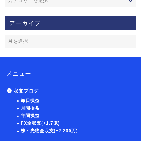
アーカイブ
メニュー
収支ブログ
毎日損益
月間損益
年間損益
FX全収支(+1.7億)
株・先物全収支(+2,300万)