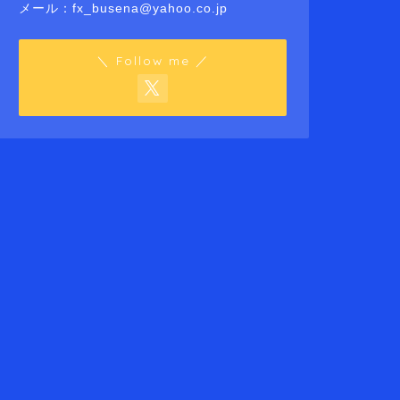
メール：fx_busena@yahoo.co.jp
＼ Follow me ／