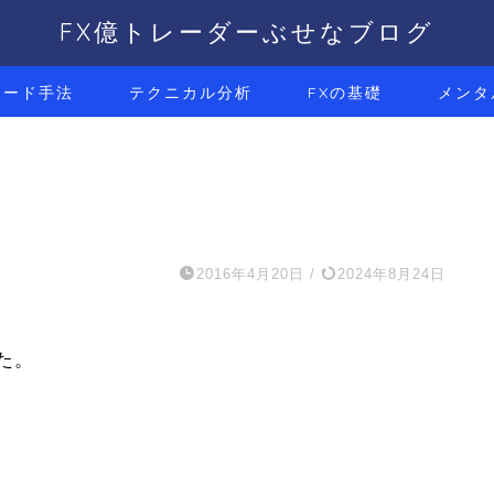
FX億トレーダーぶせなブログ
レード手法
テクニカル分析
FXの基礎
メンタ
2016年4月20日
/
2024年8月24日
た。