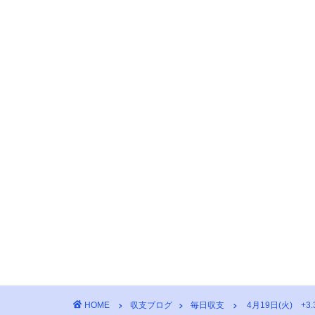
HOME
収支ブログ
毎日収支
4月19日(火) +3.