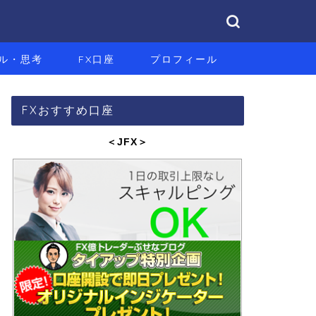
ル・思考
FX口座
プロフィール
FXおすすめ口座
＜JFX
＞