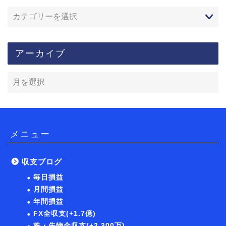
アーカイブ
メニュー
収支ブログ
毎日損益
月間損益
年間損益
FX全収支(+1.7億)
株・先物全収支(+2,300万)