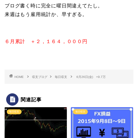
ブログ書く時に完全に曜日間違えてたし。
来週はもう雇用統計か、早すぎる。
６月累計 ＋２，１６４，０００円
HOME
収支ブログ
毎日収支
6月26日(金) +9.7万
関連記事
毎日収支
毎日収支