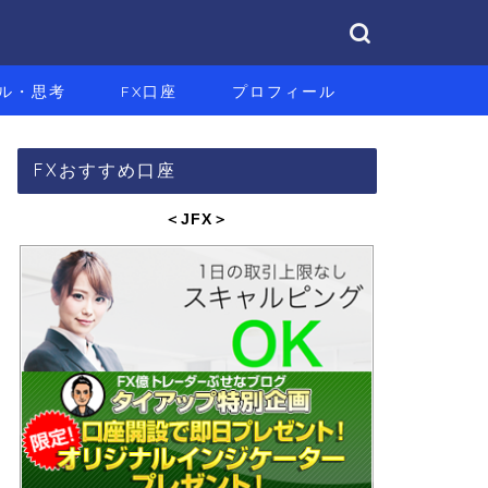
ル・思考
FX口座
プロフィール
FXおすすめ口座
＜JFX
＞