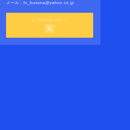
メール：fx_busena@yahoo.co.jp
＼ Follow me ／