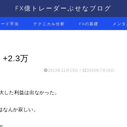
FX億トレーダーぶせなブログ
レード手法
テクニカル分析
FXの基礎
メンタ
+2.3万
2013年11月13日
/
2024年7月16日
、大した利益は出なかった。
。
はなんか寂しい。