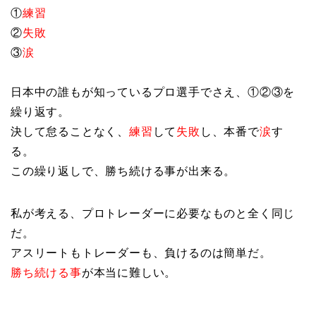
①
練習
②
失敗
③
涙
日本中の誰もが知っているプロ選手でさえ、①②③を
繰り返す。
決して怠ることなく、
練習
して
失敗
し、本番で
涙
す
る。
この繰り返しで、勝ち続ける事が出来る。
私が考える、プロトレーダーに必要なものと全く同じ
だ。
アスリートもトレーダーも、負けるのは簡単だ。
勝ち続ける事
が本当に難しい。
__________________________________________