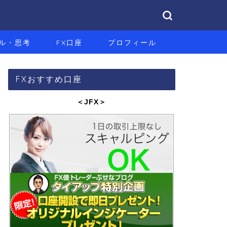
ル・思考
FX口座
プロフィール
FXおすすめ口座
＜JFX
＞