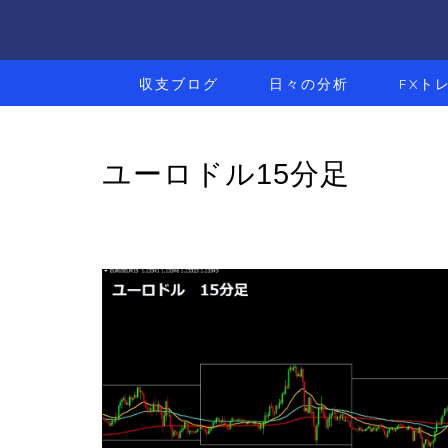
収支ブログ
日々の分析
FXト
ユーロドル15分足