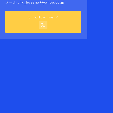
メール：fx_busena@yahoo.co.jp
＼ Follow me ／