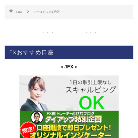
HOME
ユーロドル1分足②
FXおすすめ口座
＜JFX
＞