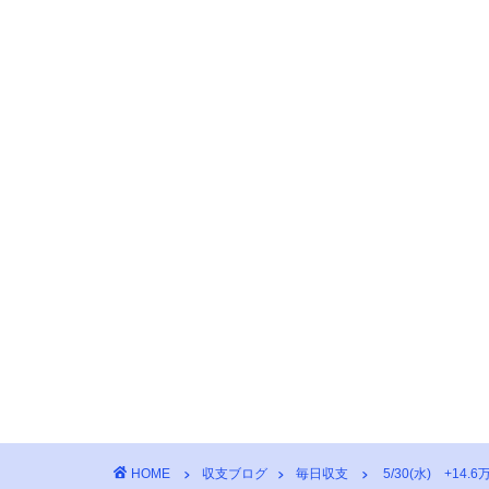
HOME
収支ブログ
毎日収支
5/30(水) +14.6