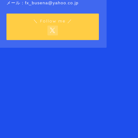
メール：fx_busena@yahoo.co.jp
＼ Follow me ／