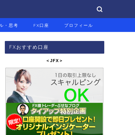
ル・思考
FX口座
プロフィール
FXおすすめ口座
＜JFX
＞