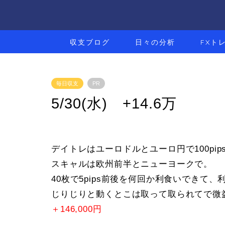
収支ブログ
日々の分析
FXト
毎日収支
PR
5/30(水) +14.6万
デイトレはユーロドルとユーロ円で100pi
スキャルは欧州前半とニューヨークで。
40枚で5pips前後を何回か利食いできて、
じりじりと動くとこは取って取られてで微
＋146,000円