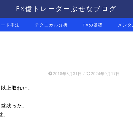
FX億トレーダーぶせなブログ
レード手法
テクニカル分析
FXの基礎
メンタ
2018年5月31日
/
2024年9月17日
ps以上取れた。
利益残った。
益。