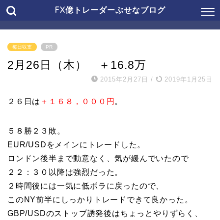
FX億トレーダーぶせなブログ
毎日収支
PR
2月26日（木） ＋16.8万
2015年2月27日
/
2019年1月25日
２６日は
＋１６８，０００円
。
５８勝２３敗。
EUR/USDをメインにトレードした。
ロンドン後半まで動意なく、気が緩んでいたので
２２：３０以降は強烈だった。
２時間後には一気に低ボラに戻ったので、
このNY前半にしっかりトレードできて良かった。
GBP/USDのストップ誘発後はちょっとやりずらく、