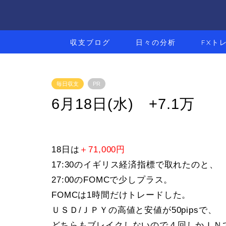
収支ブログ
日々の分析
FXト
毎日収支
PR
6月18日(水) +7.1万
18日は
＋71,000円
17:30のイギリス経済指標で取れたのと、
27:00のFOMCで少しプラス。
FOMCは1時間だけトレードした。
ＵＳＤ/ＪＰＹの高値と安値が50pipsで、
どちらもブレイクしないので４回しかＩＮ