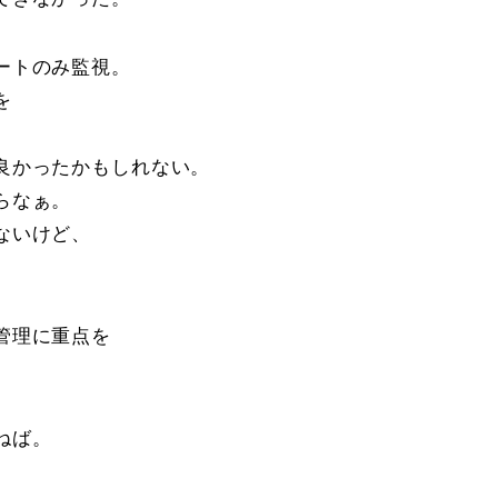
ートのみ監視。
を
良かったかもしれない。
らなぁ。
ないけど、
。
管理に重点を
ねば。