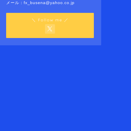
メール：fx_busena@yahoo.co.jp
＼ Follow me ／