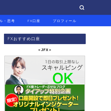
ル・思考
FX口座
プロフィール
FXおすすめ口座
＜JFX
＞