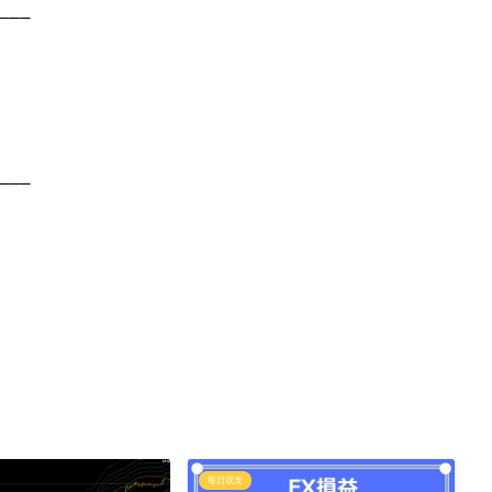
___
___
毎日収支