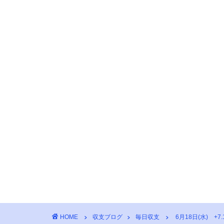
HOME
収支ブログ
毎日収支
6月18日(水) +7.