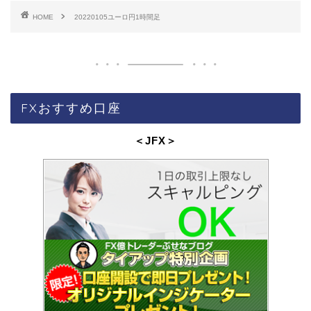
HOME
20220105ユーロ円1時間足
FXおすすめ口座
＜JFX
＞