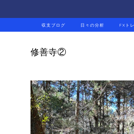
収支ブログ
日々の分析
FXト
修善寺②