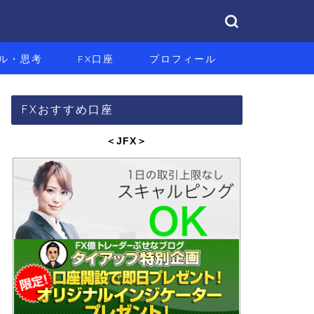
ル・思考
FX口座
プロフィール
FXおすすめ口座
＜JFX
＞