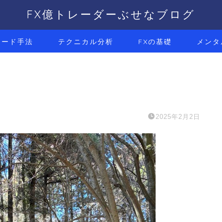
FX億トレーダーぶせなブログ
レード手法
テクニカル分析
FXの基礎
メンタ
2025年2月2日