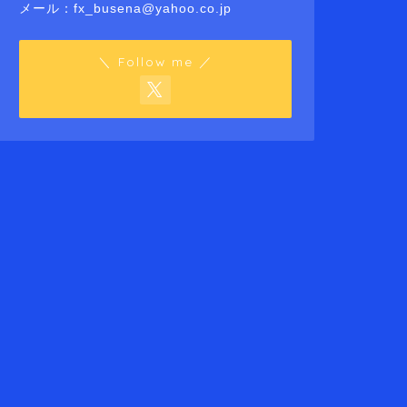
メール：fx_busena@yahoo.co.jp
＼ Follow me ／