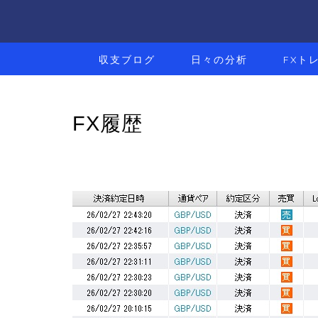
収支ブログ
日々の分析
FXト
FX履歴