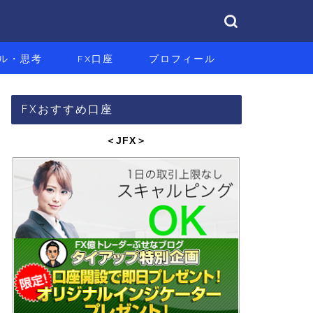
ル・思考
FX口座
プロフィール
FXおすすめ口座
＜JFX
＞