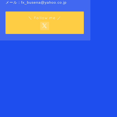
メール：fx_busena@yahoo.co.jp
＼ Follow me ／