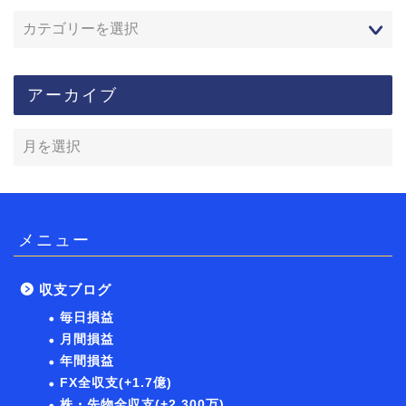
アーカイブ
メニュー
収支ブログ
毎日損益
月間損益
年間損益
FX全収支(+1.7億)
株・先物全収支(+2,300万)