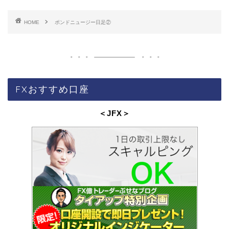
HOME
ポンドニュージー日足②
FXおすすめ口座
＜JFX
＞